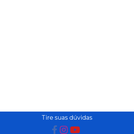
PEIXARIA
PET
SAÚDE
E BEM
ESTAR
Tire suas dúvidas