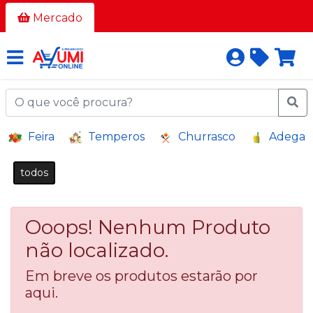
Todos
Mercado
os
corredores
AÇOUGUE
A
Feira
Temperos
Churrasco
Adega
GRANEL
BAZAR E
todos
VARIEDADES
BEBIDAS
Ooops! Nenhum Produto
BEBIDAS
ALCOÓLICAS
não localizado.
BELEZA
Em breve os produtos estarão por
E
aqui.
HIGIENE