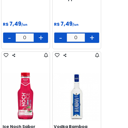
7,49
7,49
R$
R$
/un
/un
-
+
-
+
Ice Noch Sabor
Vodka Bamboa