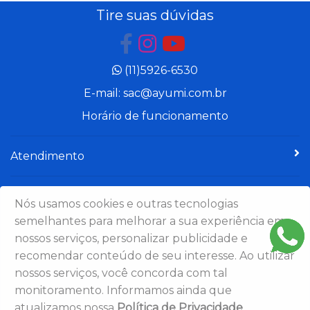
Tire suas dúvidas
(11)5926-6530
E-mail: sac@ayumi.com.br
Horário de funcionamento
Atendimento
Institucional
Nós usamos cookies e outras tecnologias
semelhantes para melhorar a sua experiência em
Politicas
nossos serviços, personalizar publicidade e
recomendar conteúdo de seu interesse. Ao utilizar
nossos serviços, você concorda com tal
Formas de pagamento
monitoramento. Informamos ainda que
atualizamos nossa
Política de Privacidade
.