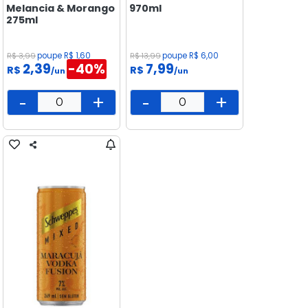
Melancia & Morango
970ml
275ml
R$ 3,99
poupe R$ 1,60
R$ 13,99
poupe R$ 6,00
2,39
-40%
7,99
R$
R$
/un
/un
-
+
-
+