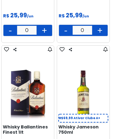
25,99
25,99
R$
R$
/un
/un
-
+
-
+
R$69,99
Ativar Clube A+
Whisky Ballantines
Whisky Jameson
Finest 1lt
750ml