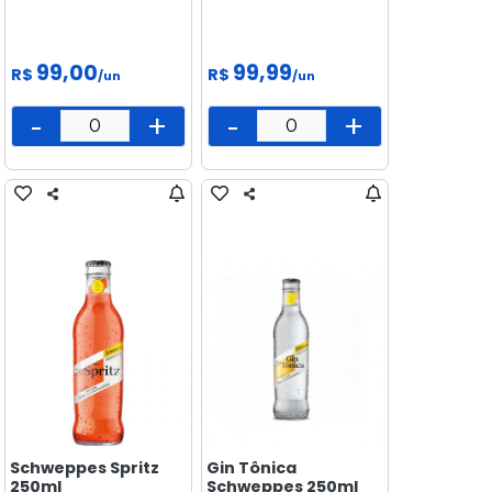
99,00
99,99
R$
R$
/un
/un
-
+
-
+
Schweppes Spritz
Gin Tônica
250ml
Schweppes 250ml