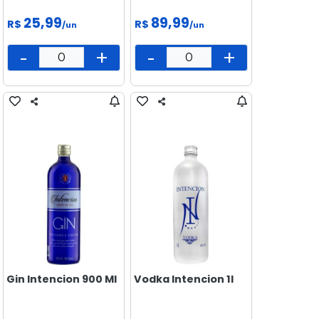
25,99
89,99
R$
R$
/un
/un
-
+
-
+
Gin Intencion 900 Ml
Vodka Intencion 1l