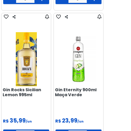
Gin Rocks Sicilian
Gin Eternity 900ml
Lemon 995ml
Maça Verde
35,99
23,99
R$
R$
/un
/un