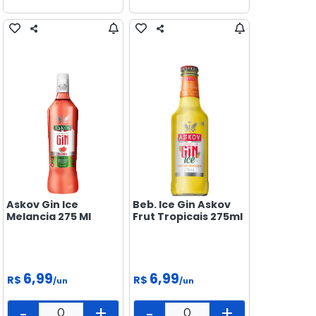
Askov Gin Ice
Beb. Ice Gin Askov
Melancia 275 Ml
Frut Tropicais 275ml
6,99
6,99
R$
R$
/un
/un
-
+
-
+