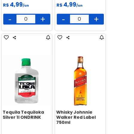
4,99
4,99
R$
R$
/un
/un
-
+
-
+
Tequila Tequiloka
Whisky Johnnie
Silver 1l ONDRINK
Walker Red Label
750ml