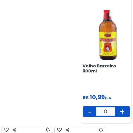
BISCOITOS
CONGELADOS
DOCES &
SALGADINHOS
ELETRÔNICOS
E
TECNOLOGIA
FEIRA
Velho Barreiro
600ml
FRIOS E
LATICÍNIOS
LIMPEZA
10,99
R$
/un
MAMÃE
-
+
E BEBÊ
MERCEARIA
PADARIA