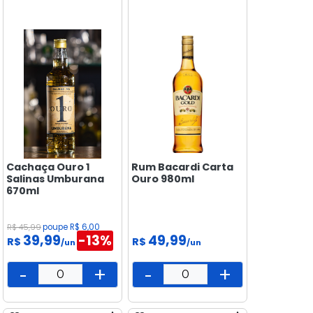
PEIXARIA
PET
SAÚDE
E BEM
ESTAR
Cachaça Ouro 1
Rum Bacardi Carta
Salinas Umburana
Ouro 980ml
670ml
R$ 45,99
poupe R$ 6,00
39,99
-13%
49,99
R$
R$
/un
/un
-
+
-
+