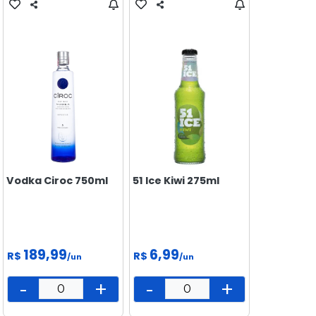
Vodka Ciroc 750ml
51 Ice Kiwi 275ml
189,99
6,99
R$
R$
/un
/un
-
+
-
+