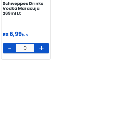
Schweppes Drinks
Vodka Maracuja
269ml Lt
6,99
R$
/un
-
+