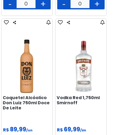
-
+
-
+
Coquetel Alcóolico
Vodka Red 1,750ml
Don Luiz 750ml Doce
Smirnoff
De Leite
89,99
69,99
R$
R$
/un
/im