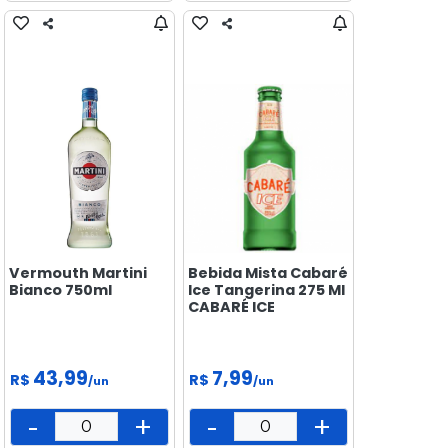
Vermouth Martini
Bebida Mista Cabaré
Bianco 750ml
Ice Tangerina 275 Ml
CABARÉ ICE
43,99
7,99
R$
R$
/un
/un
-
+
-
+