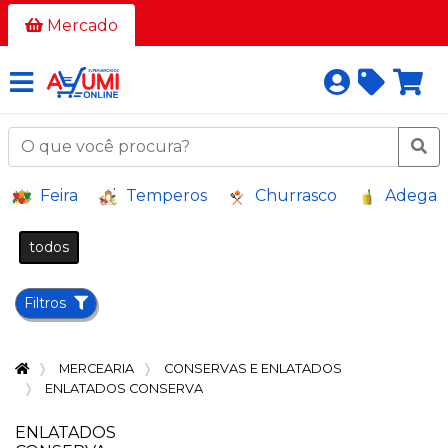
Todos
Mercado
os
corredores
AÇOUGUE
A
Feira
Temperos
Churrasco
Adega
GRANEL
BAZAR E
todos
VARIEDADES
BEBIDAS
Filtros
BEBIDAS
ALCOÓLICAS
MERCEARIA
CONSERVAS E ENLATADOS
BELEZA
ENLATADOS CONSERVA
E
HIGIENE
ENLATADOS