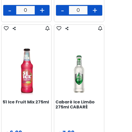
-
+
-
+
51 Ice Fruit Mix 275ml
Cabaré Ice Limão
275ml CABARÉ