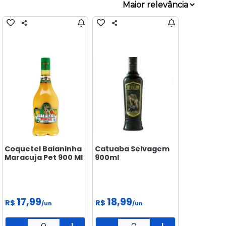
BISCOITOS
CONGELADOS
DOCES &
SALGADINHOS
ELETRÔNICOS
E
TECNOLOGIA
FEIRA
FRIOS E
LATICÍNIOS
Coquetel Baianinha
Catuaba Selvagem
LIMPEZA
Maracuja Pet 900 Ml
900ml
MAMÃE
E BEBÊ
17,99
18,99
R$
R$
MERCEARIA
/un
/un
PADARIA