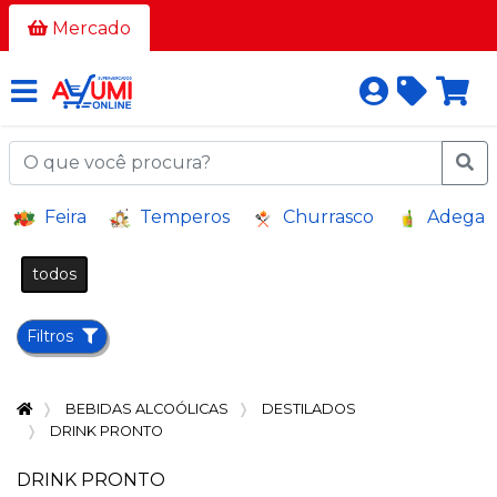
Todos
Mercado
os
corredores
AÇOUGUE
A
Feira
Temperos
Churrasco
Adega
GRANEL
BAZAR E
todos
VARIEDADES
BEBIDAS
Filtros
BEBIDAS
ALCOÓLICAS
BEBIDAS ALCOÓLICAS
DESTILADOS
BELEZA
DRINK PRONTO
E
HIGIENE
DRINK PRONTO