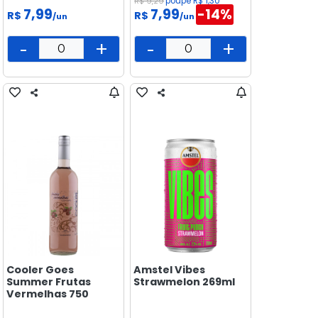
R$ 9,29
poupe R$ 1,30
7,99
7,99
-14%
R$
R$
/un
/un
-
+
-
+
Cooler Goes
Amstel Vibes
Summer Frutas
Strawmelon 269ml
Vermelhas 750