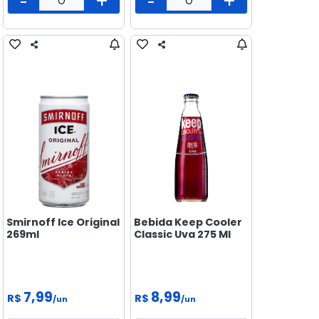
-
+
-
+
PEIXARIA
PET
SAÚDE
E BEM
ESTAR
Smirnoff Ice Original
Bebida Keep Cooler
269ml
Classic Uva 275 Ml
7,99
8,99
R$
R$
/un
/un