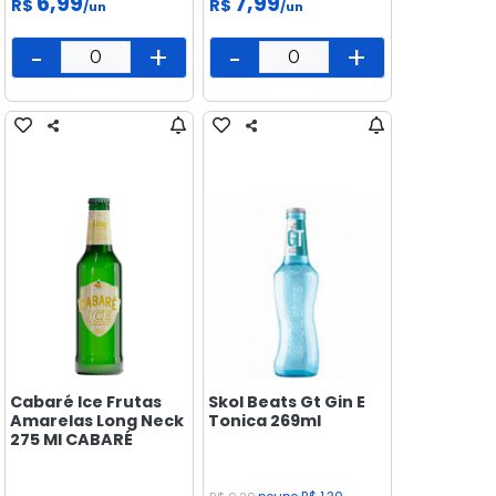
6,99
7,99
R$
R$
/un
/un
-
+
-
+
Cabaré Ice Frutas
Skol Beats Gt Gin E
Amarelas Long Neck
Tonica 269ml
275 Ml CABARÉ