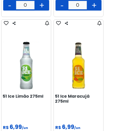
-
+
-
+
51 Ice Limão 275ml
51 Ice Maracujá
275ml
6,99
6,99
R$
R$
/un
/un