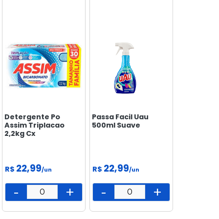
PEIXARIA
PET
SAÚDE
E BEM
ESTAR
Detergente Po
Passa Facil Uau
Assim Triplacao
500ml Suave
2,2kg Cx
22,99
22,99
R$
R$
/un
/un
-
+
-
+