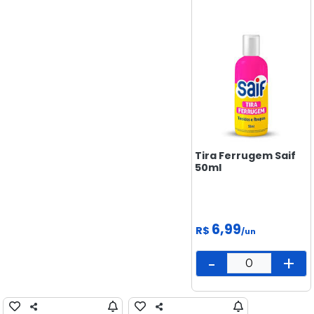
BISCOITOS
CONGELADOS
DOCES &
SALGADINHOS
ELETRÔNICOS
E
TECNOLOGIA
FEIRA
Tira Ferrugem Saif
50ml
FRIOS E
LATICÍNIOS
LIMPEZA
6,99
R$
/un
MAMÃE
-
+
E BEBÊ
MERCEARIA
PADARIA