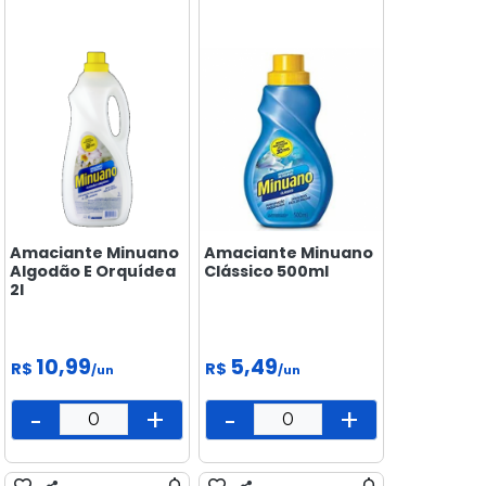
Amaciante Minuano
Amaciante Minuano
Algodão E Orquídea
Clássico 500ml
2l
10,99
5,49
R$
R$
/un
/un
-
+
-
+