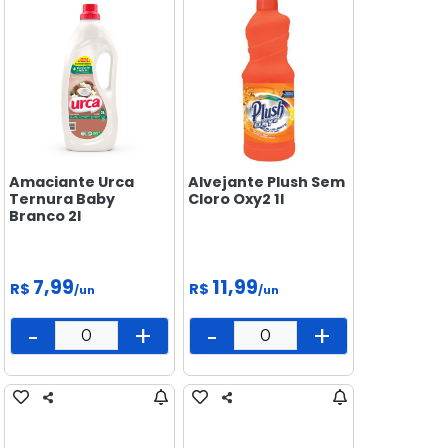
Amaciante Urca
Alvejante Plush Sem
Ternura Baby
Cloro Oxy2 1l
Branco 2l
7,99
11,99
R$
R$
/un
/un
-
+
-
+