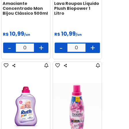
Amaciante
Lava Roupas Líquido
Concentrado Mon
Plush Biopower 1
Bijou Clássico 500ml
Litro
10,99
10,99
R$
R$
/un
/un
-
+
-
+