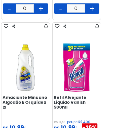
-
+
-
+
Amaciante Minuano
Refil Alvejante
Algodão E Orquídea
Líquido Vanish
2l
500ml
R$ 14,99
poupe R$ 4,00
10,99
10,99
-26%
R$
R$