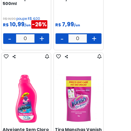
500ml
R$ 14,99
poupe R$ 4,00
10,99
-26%
7,99
R$
R$
/un
/un
-
+
-
+
Alvejante Sem Cloro
Tira Manchas Vanish