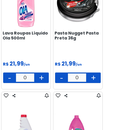
Lava Roupas Líquido
Pasta Nugget Pasta
Ola 500ml
Preta 36g
21,99
21,99
R$
R$
/un
/un
-
+
-
+