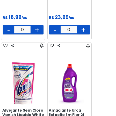
16,99
23,99
R$
R$
/un
/un
-
+
-
+
Alvejante Sem Cloro
Amaciante Urca
Vanish Líquido White
Estação Em Flor 2l