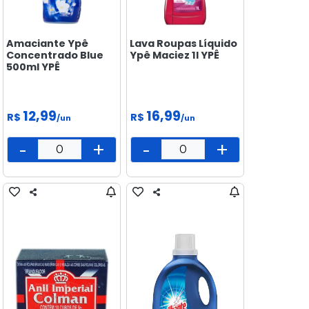
Amaciante Ypê
Lava Roupas Líquido
Concentrado Blue
Ypê Maciez 1l YPÊ
500ml YPÊ
12,99
16,99
R$
R$
/un
/un
-
+
-
+