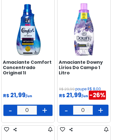
Amaciante Comfort
Amaciante Downy
Concentrado
Lírios Do Campo 1
Original 1l
Litro
R$ 29,99
poupe R$ 8,00
21,99
21,99
-26%
R$
R$
/un
/un
-
+
-
+