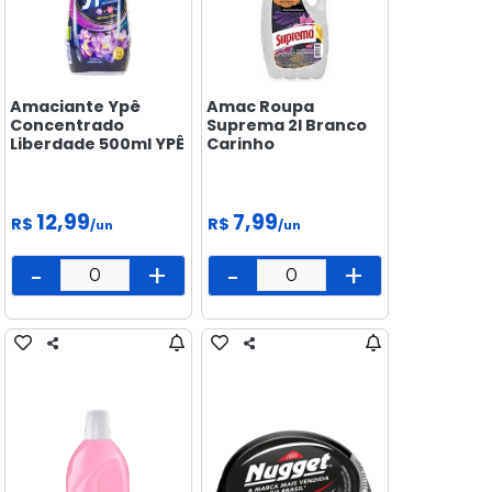
Amaciante Ypê
Amac Roupa
Concentrado
Suprema 2l Branco
Liberdade 500ml YPÊ
Carinho
12,99
7,99
R$
R$
/un
/un
-
+
-
+