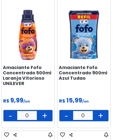
Amaciante Fofo
Amaciante Fofo
Concentrado 500ml
Concentrado 900ml
Laranja Vitorioso
Azul Tudao
UNILEVER
9,99
15,99
R$
R$
/un
/un
-
+
-
+