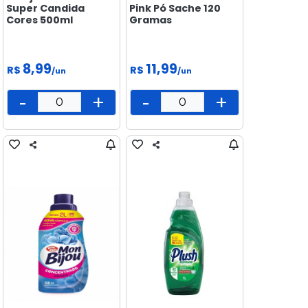
Super Candida
Pink Pó Sache 120
Cores 500ml
Gramas
8,99
11,99
R$
R$
/un
/un
-
+
-
+