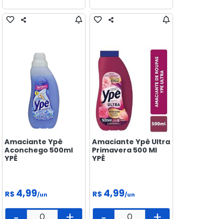
Amaciante Ypê
Amaciante Ypê Ultra
Aconchego 500ml
Primavera 500 Ml
YPÊ
YPÊ
4,99
4,99
R$
R$
/un
/un
-
+
-
+