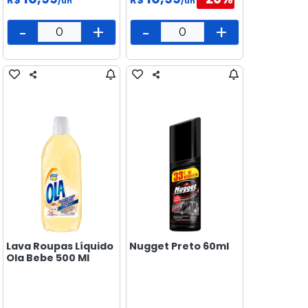
/un
/un
-
+
-
+
Lava Roupas Líquido
Nugget Preto 60ml
Ola Bebe 500 Ml