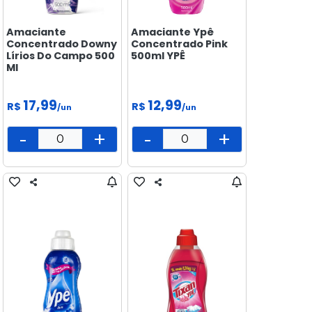
Amaciante
Amaciante Ypê
Concentrado Downy
Concentrado Pink
Lírios Do Campo 500
500ml YPÊ
Ml
17,99
12,99
R$
R$
/un
/un
-
+
-
+