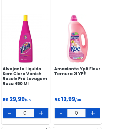
PEIXARIA
PET
SAÚDE
E BEM
ESTAR
Alvejante Liquido
Amaciante Ypê Fleur
Sem Cloro Vanish
Ternura 2l YPÊ
Resolv Pré Lavagem
Rosa 450 Ml
29,99
12,99
R$
R$
/un
/un
-
+
-
+