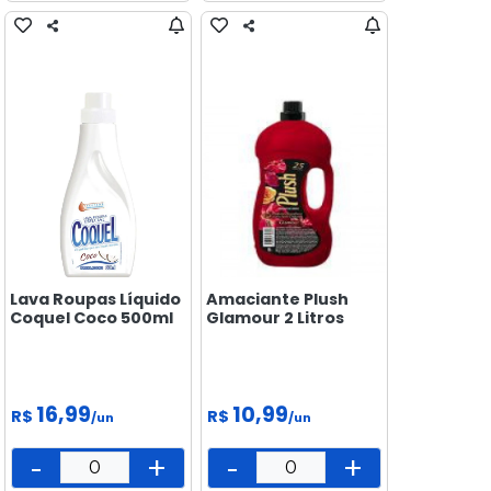
Lava Roupas Líquido
Amaciante Plush
Coquel Coco 500ml
Glamour 2 Litros
16,99
10,99
R$
R$
/un
/un
-
+
-
+