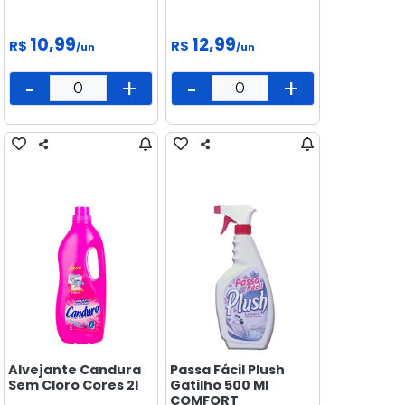
10,99
12,99
R$
R$
/un
/un
-
+
-
+
Alvejante Candura
Passa Fácil Plush
Sem Cloro Cores 2l
Gatilho 500 Ml
COMFORT