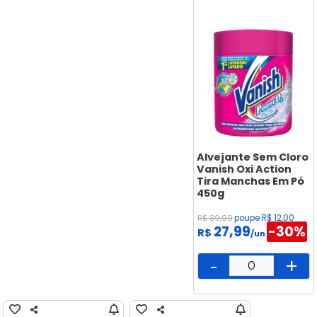
BISCOITOS
CONGELADOS
DOCES &
SALGADINHOS
ELETRÔNICOS
E
TECNOLOGIA
FEIRA
Alvejante Sem Cloro
Vanish Oxi Action
FRIOS E
Tira Manchas Em Pó
450g
LATICÍNIOS
R$ 39,99
poupe R$ 12,00
LIMPEZA
27,99
-30%
R$
/un
MAMÃE
-
+
E BEBÊ
MERCEARIA
PADARIA