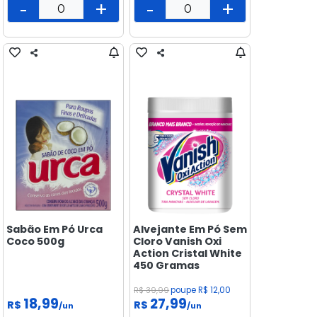
-
+
-
+
Sabão Em Pó Urca
Alvejante Em Pó Sem
Coco 500g
Cloro Vanish Oxi
Action Cristal White
450 Gramas
R$ 39,99
poupe R$ 12,00
18,99
27,99
R$
R$
/un
/un