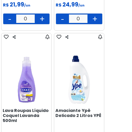
21,99
24,99
R$
R$
/un
/un
-
+
-
+
Lava Roupas Líquido
Amaciante Ypê
Coquel Lavanda
Delicado 2 Litros YPÊ
500ml