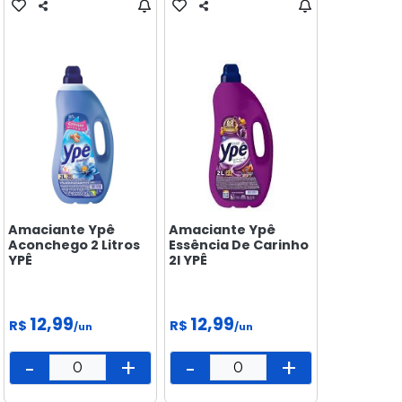
Amaciante Ypê
Amaciante Ypê
Aconchego 2 Litros
Essência De Carinho
YPÊ
2l YPÊ
12,99
12,99
R$
R$
/un
/un
-
+
-
+