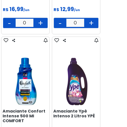
16,99
12,99
R$
R$
/un
/un
-
+
-
+
Amaciante Confort
Amaciante Ypê
Intense 500 Ml
Intenso 2 Litros YPÊ
COMFORT