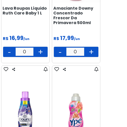
Lava Roupas Líquido
Amaciante Downy
Ruth Care Baby 1 L
Concentrado
Frescor Da
Primavera 500ml
16,99
17,99
R$
R$
/un
/un
-
+
-
+