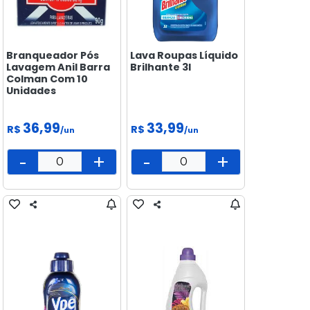
Branqueador Pós
Lava Roupas Líquido
Lavagem Anil Barra
Brilhante 3l
Colman Com 10
Unidades
36,99
33,99
R$
R$
/un
/un
-
+
-
+