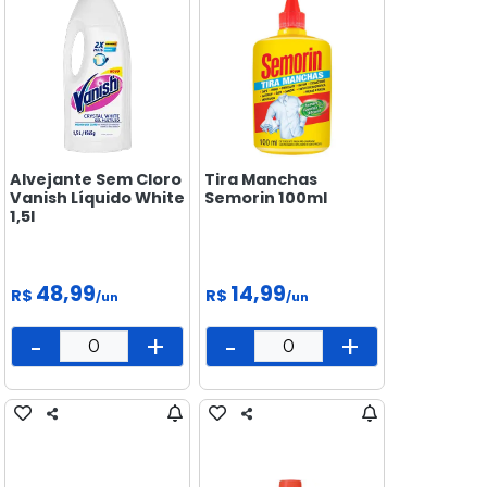
Alvejante Sem Cloro
Tira Manchas
Vanish Líquido White
Semorin 100ml
1,5l
48,99
14,99
R$
R$
/un
/un
-
+
-
+