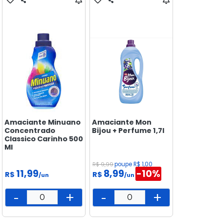
Amaciante Minuano
Amaciante Mon
Concentrado
Bijou + Perfume 1,7l
Classico Carinho 500
Ml
R$ 9,99
poupe R$ 1,00
11,99
8,99
-10%
R$
R$
/un
/un
-
+
-
+