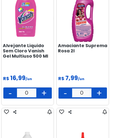
Alvejante Liquido
Amaciante Suprema
Sem Cloro Vanish
Rosa 2l
Gel Multiuso 500 Ml
16,99
7,99
R$
R$
/un
/un
-
+
-
+