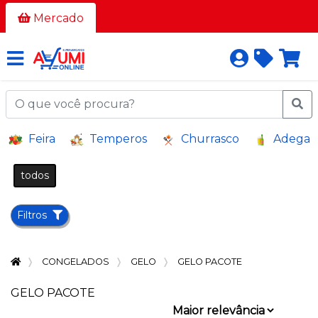
Todos
Mercado
os
corredores
AÇOUGUE
A
Feira
Temperos
Churrasco
Adega
GRANEL
BAZAR E
todos
VARIEDADES
BEBIDAS
Filtros
BEBIDAS
ALCOÓLICAS
CONGELADOS
GELO
GELO PACOTE
BELEZA
E
GELO PACOTE
HIGIENE