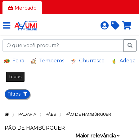
Todos
Mercado
os
corredores
AÇOUGUE
A
Feira
Temperos
Churrasco
Adega
GRANEL
BAZAR E
todos
VARIEDADES
BEBIDAS
Filtros
BEBIDAS
ALCOÓLICAS
PADARIA
PÃES
PÃO DE HAMBÚRGUER
BELEZA
E
PÃO DE HAMBÚRGUER
HIGIENE