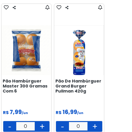
BISCOITOS
CONGELADOS
CUIDADOS
E BELEZA
DOCES &
SALGADINHOS
ELETRÔNICOS
E
TECNOLOGIA
Pão Hambúrguer
Pão De Hambúrguer
FEIRA
Master 300 Gramas
Grand Burger
Com 6
Pullman 420g
FRIOS E
LATICÍNIOS
LIMPEZA
7,99
16,99
R$
R$
/un
/un
MAMÃE
-
+
-
+
E BEBÊ