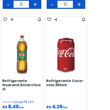
-
+
-
+
Refrigerante
Refrigerante Coca-
Guaraná Antarctica
cola 350ml
2l
R$ 10,99
poupe R$ 2,50
8,49
4,29
R$
R$
/un
/un