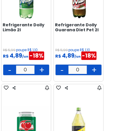
Refrigerante Dolly
Refrigerante Dolly
Limão 2l
Guarana Diet Pet 2l
R$ 5,99
poupe R$ 1,10
R$ 5,99
poupe R$ 1,10
4,89
-18%
4,89
-18%
R$
R$
/un
/un
-
+
-
+