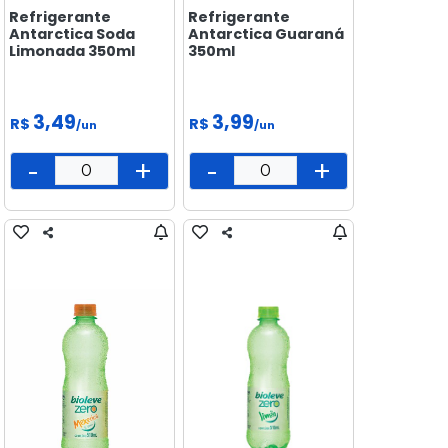
Refrigerante
Refrigerante
Antarctica Soda
Antarctica Guaraná
Limonada 350ml
350ml
3,49
3,99
R$
R$
/un
/un
-
+
-
+