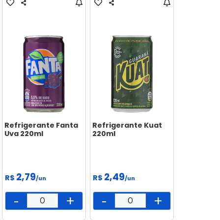
Refrigerante Fanta
Refrigerante Kuat
Uva 220ml
220ml
2,79
2,49
R$
R$
/un
/un
-
+
-
+