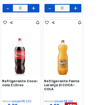
-
+
-
+
Refrigerante Coca-
Refrigerante Fanta
cola 2 Litros
Laranja 2l COCA-
COLA
R$ 11,99
poupe R$ 2,00
R$ 9,59
poupe R$ 1,60