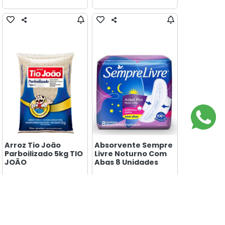
Arroz Tio João
Absorvente Sempre
Parboilizado 5kg TIO
Livre Noturno Com
JOÃO
Abas 8 Unidades
24,99
14,99
R$
R$
/un
/un
-
+
-
+