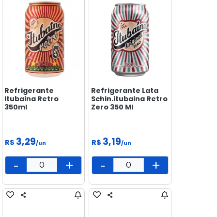
Refrigerante
Refrigerante Lata
Itubaina Retro
Schin.itubaina Retro
350ml
Zero 350 Ml
3,29
3,19
R$
R$
/un
/un
-
+
-
+