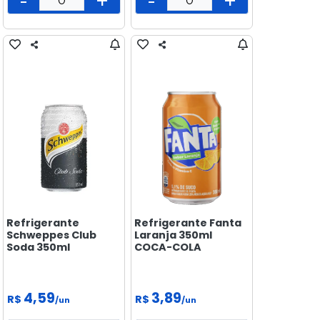
-
+
-
+
PEIXARIA
PET
SAÚDE
E BEM
ESTAR
Refrigerante
Refrigerante Fanta
Schweppes Club
Laranja 350ml
Soda 350ml
COCA-COLA
4,59
3,89
R$
R$
/un
/un