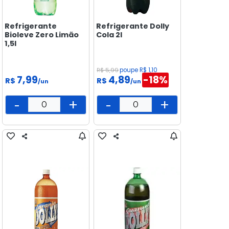
Refrigerante
Refrigerante Dolly
Bioleve Zero Limão
Cola 2l
1,5l
R$ 5,99
poupe R$ 1,10
7,99
4,89
-18%
R$
R$
/un
/un
-
+
-
+