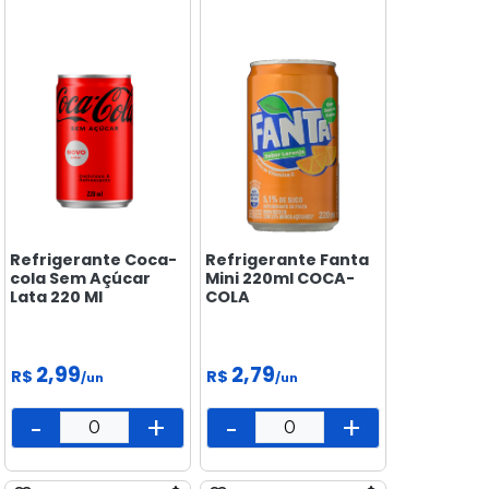
Refrigerante Coca-
Refrigerante Fanta
cola Sem Açúcar
Mini 220ml COCA-
Lata 220 Ml
COLA
2,99
2,79
R$
R$
/un
/un
-
+
-
+