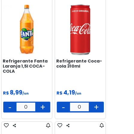
Refrigerante Fanta
Refrigerante Coca-
Laranja 1,5l COCA-
cola 310ml
COLA
8,99
4,19
R$
R$
/un
/un
-
+
-
+