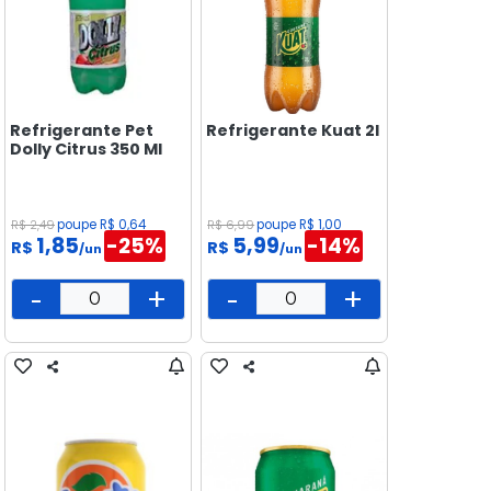
Refrigerante Pet
Refrigerante Kuat 2l
Dolly Citrus 350 Ml
R$ 2,49
poupe R$ 0,64
R$ 6,99
poupe R$ 1,00
1,85
-25%
5,99
-14%
R$
R$
/un
/un
-
+
-
+