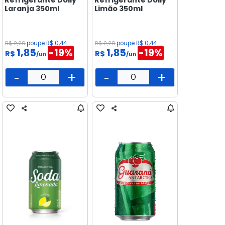
Laranja 350ml
Limão 350ml
R$ 2,29
poupe R$ 0,44
R$ 2,29
poupe R$ 0,44
1,85
-19%
1,85
-19%
R$
R$
/un
/un
-
+
-
+