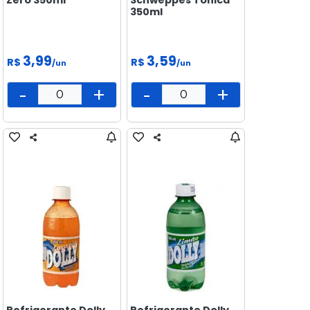
350ml
3,99
3,59
R$
R$
/un
/un
-
+
-
+
Refrigerante Dolly
Refrigerante Dolly