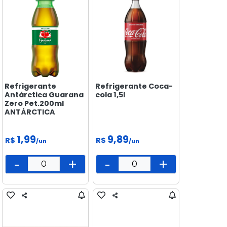
Refrigerante
Refrigerante Coca-
Antárctica Guarana
cola 1,5l
Zero Pet.200ml
ANTÁRCTICA
1,99
9,89
R$
R$
/un
/un
-
+
-
+