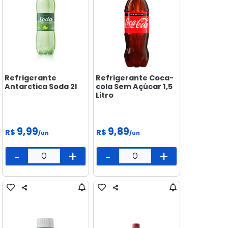
Refrigerante
Refrigerante Coca-
Antarctica Soda 2l
cola Sem Açúcar 1,5
Litro
9,99
9,89
R$
R$
/un
/un
-
+
-
+