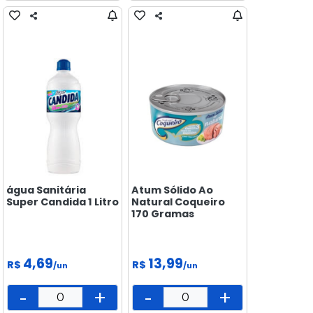
água Sanitária
Atum Sólido Ao
Super Candida 1 Litro
Natural Coqueiro
170 Gramas
4,69
13,99
R$
R$
/un
/un
-
+
-
+