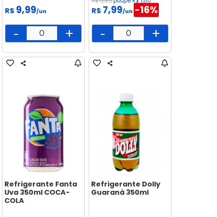
R$ 9,59
poupe R$ 1,60
9,99
7,99
-16%
R$
R$
/un
/un
-
+
-
+
Refrigerante Fanta
Refrigerante Dolly
Uva 350ml COCA-
Guaraná 350ml
COLA