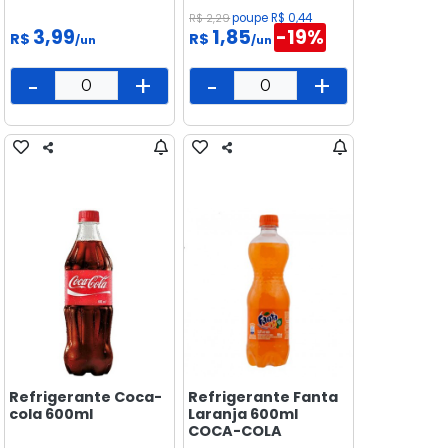
R$ 2,29
poupe R$ 0,44
3,99
1,85
-19%
R$
R$
/un
/un
-
+
-
+
Refrigerante Coca-
Refrigerante Fanta
cola 600ml
Laranja 600ml
COCA-COLA