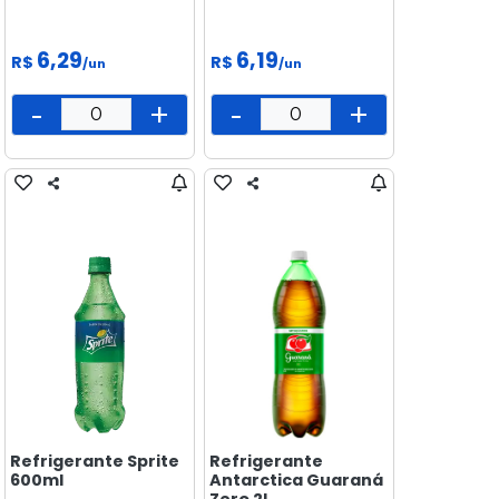
6,29
6,19
R$
R$
/un
/un
-
+
-
+
Refrigerante Sprite
Refrigerante
600ml
Antarctica Guaraná
Zero 2l