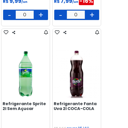
9,99
7,99
-16%
R$
R$
/un
/un
-
+
-
+
Refrigerante Sprite
Refrigerante Fanta
2l Sem Açucar
Uva 2l COCA-COLA