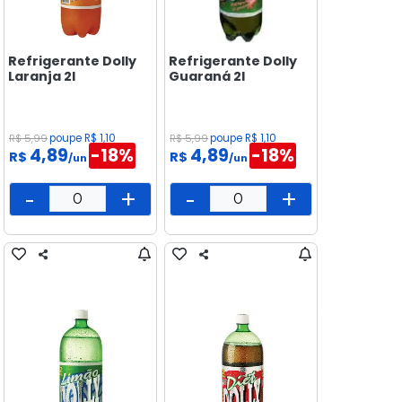
Refrigerante Dolly
Refrigerante Dolly
Laranja 2l
Guaraná 2l
R$ 5,99
poupe R$ 1,10
R$ 5,99
poupe R$ 1,10
4,89
-18%
4,89
-18%
R$
R$
/un
/un
-
+
-
+