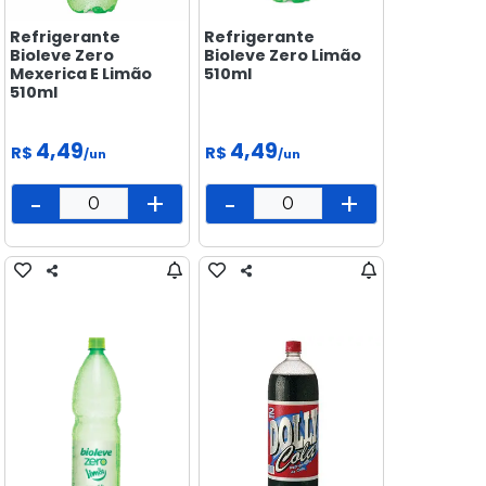
Refrigerante
Refrigerante
Bioleve Zero
Bioleve Zero Limão
Mexerica E Limão
510ml
510ml
4,49
4,49
R$
R$
/un
/un
-
+
-
+