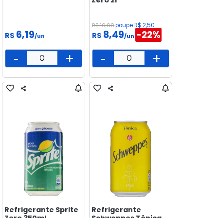
R$ 10,99
poupe R$ 2,50
6,19
8,49
-22%
R$
R$
/un
/un
-
+
-
+
Refrigerante Sprite
Refrigerante
Zero 350ml
Schweppes Tônica