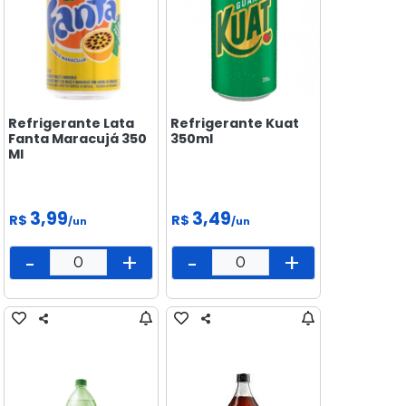
Refrigerante Lata
Refrigerante Kuat
Fanta Maracujá 350
350ml
Ml
3,99
3,49
R$
R$
/un
/un
-
+
-
+