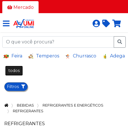
Todos
Mercado
os
corredores
AÇOUGUE
A
Feira
Temperos
Churrasco
Adega
GRANEL
BAZAR E
todos
VARIEDADES
BEBIDAS
Filtros
BEBIDAS
ALCOÓLICAS
BEBIDAS
REFRIGERANTES E ENERGÉTICOS
BELEZA
REFRIGERANTES
E
HIGIENE
REFRIGERANTES