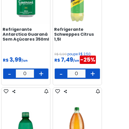
Refrigerante
Refrigerante
Antarctica Guaraná
Schweppes Citrus
Sem Açúcares 350ml
1,5l
R$ 9,99
poupe R$ 2,50
3,99
7,49
-25%
R$
R$
/un
/un
-
+
-
+