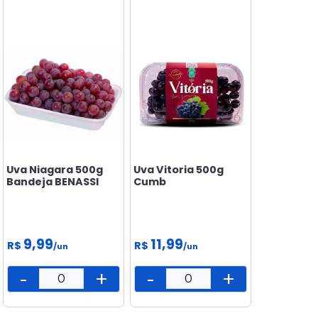
MERCEARIA
PADARIA
PEIXARIA
PET
SAÚDE
E BEM
ESTAR
Uva Niagara 500g
Uva Vitoria 500g
Bandeja BENASSI
Cumb
9,99
11,99
R$
R$
/un
/un
-
+
-
+