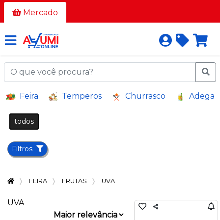
Todos
Mercado
os
corredores
AÇOUGUE
A
Feira
Temperos
Churrasco
Adega
GRANEL
BAZAR E
todos
VARIEDADES
BEBIDAS
Filtros
BEBIDAS
ALCOÓLICAS
FEIRA
FRUTAS
UVA
BELEZA
E
UVA
HIGIENE