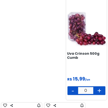
BISCOITOS
CONGELADOS
CUIDADOS
E BELEZA
DOCES &
SALGADINHOS
ELETRÔNICOS
E
Uva Crinson 500g
Cumb
TECNOLOGIA
FEIRA
FRIOS E
15,99
R$
/un
LATICÍNIOS
-
+
LIMPEZA
MAMÃE
E BEBÊ