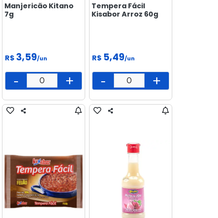
Manjericão Kitano
Tempera Fácil
7g
Kisabor Arroz 60g
3,59
5,49
R$
R$
/un
/un
-
+
-
+