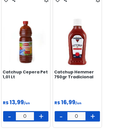
Catchup Cepera Pet
Catchup Hemmer
1,01 Lt
750gr Tradicional
13,99
16,99
R$
R$
/un
/un
-
+
-
+