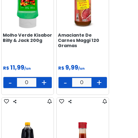
Molho Verde Kisabor
Amaciante De
Billy & Jack 200g
Carnes Maggi 120
Gramas
11,99
9,99
R$
R$
/un
/un
-
+
-
+