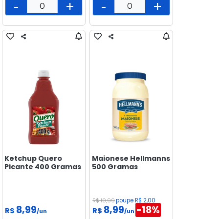
-
+
-
+
Ketchup Quero
Maionese Hellmanns
Picante 400 Gramas
500 Gramas
R$ 10,99
poupe R$ 2,00
8,99
8,99
-18%
R$
R$
/un
/un