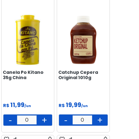
Canela Po Kitano
Catchup Cepera
35g China
Original 1010g
11,99
19,99
R$
R$
/un
/un
-
+
-
+