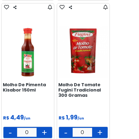
Molho De Pimenta
Molho De Tomate
Kisabor 150ml
Fugini Tradicional
300 Gramas
4,49
1,99
R$
R$
/un
/un
-
+
-
+