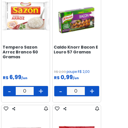
Tempero Sazon
Caldo Knorr Bacon E
Arroz Branco 60
Louro 57 Gramas
Gramas
R$ 2,99
poupe R$ 2,00
6,99
0,99
R$
R$
/un
/un
-
+
-
+