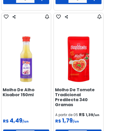
Molho De Alho
Molho De Tomate
Kisabor 150ml
Tradicional
Predilecta 340
Gramas
R$
1,39
A partir de 05
/un
4,49
1,79
R$
R$
/un
/un