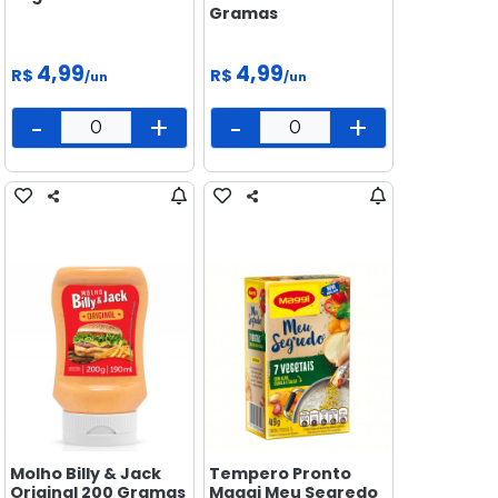
Gramas
4,99
4,99
R$
R$
/un
/un
-
+
-
+
Molho Billy & Jack
Tempero Pronto
Original 200 Gramas
Maggi Meu Segredo