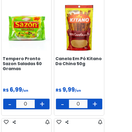
Tempero Pronto
Canela Em Pó Kitano
Sazon Saladas 60
Da China 50g
Gramas
6,99
9,99
R$
R$
/un
/un
-
+
-
+