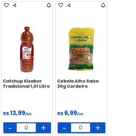
Catchup Kisabor
Cebola Alho Salsa
Tradicional 1,01 Litro
30g Cordeiro
13,99
6,99
R$
R$
/un
/un
-
+
-
+