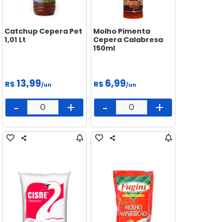
Catchup Cepera Pet
Molho Pimenta
1,01 Lt
Cepera Calabresa
150ml
13,99
6,99
R$
R$
/un
/un
-
+
-
+