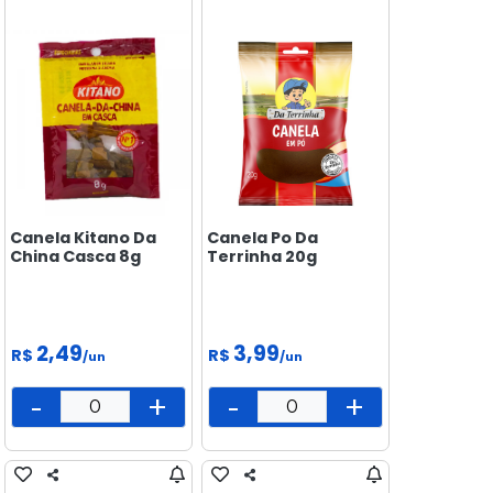
Canela Kitano Da
Canela Po Da
China Casca 8g
Terrinha 20g
2,49
3,99
R$
R$
/un
/un
-
+
-
+