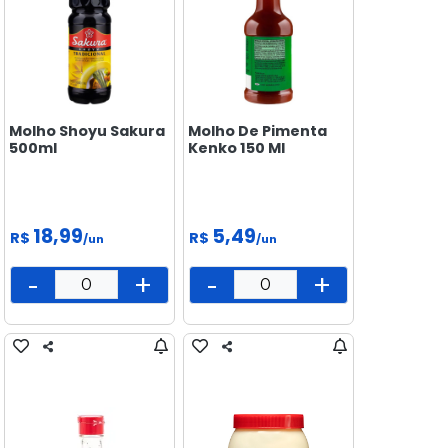
Molho Shoyu Sakura
Molho De Pimenta
500ml
Kenko 150 Ml
18,99
5,49
R$
R$
/un
/un
-
+
-
+