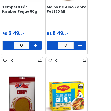
Tempera Fácil
Molho De Alho Kenko
Kisabor Feijão 60g
Pet 150 Ml
5,49
6,49
R$
R$
/un
/un
-
+
-
+