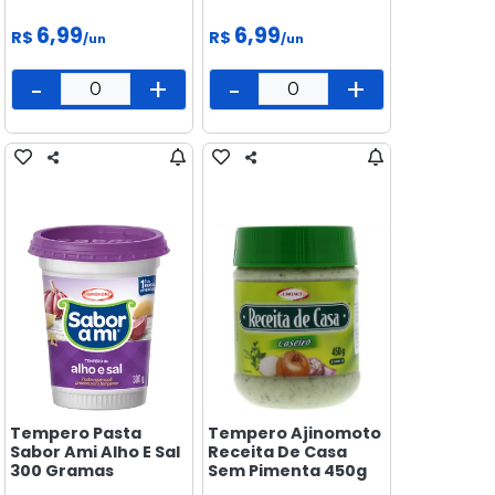
6,99
6,99
R$
R$
/un
/un
-
+
-
+
Tempero Pasta
Tempero Ajinomoto
Sabor Ami Alho E Sal
Receita De Casa
300 Gramas
Sem Pimenta 450g