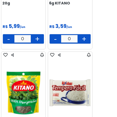
20g
6g KITANO
5,99
3,59
R$
R$
/un
/un
-
+
-
+