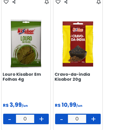
Louro Kisabor Em
Cravo-da-índia
Folhas 4g
Kisabor 20g
3,99
10,99
R$
R$
/un
/un
-
+
-
+