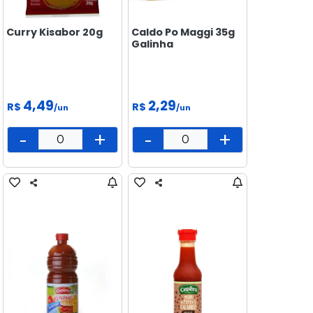
Curry Kisabor 20g
Caldo Po Maggi 35g
Galinha
4,49
2,29
R$
R$
/un
/un
-
+
-
+