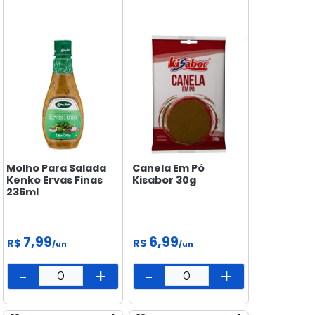
PEIXARIA
PET
SAÚDE
E BEM
ESTAR
Molho Para Salada
Canela Em Pó
Kenko Ervas Finas
Kisabor 30g
236ml
7,99
6,99
R$
R$
/un
/un
-
+
-
+