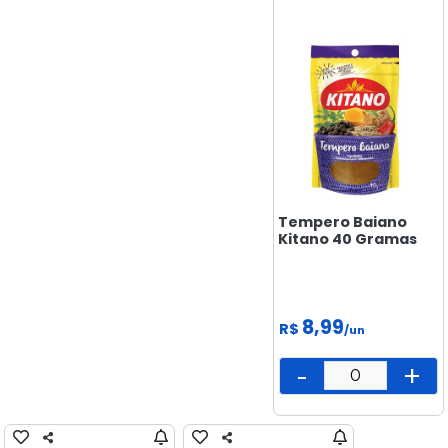
BISCOITOS
CONGELADOS
DOCES &
SALGADINHOS
ELETRÔNICOS
E
TECNOLOGIA
FEIRA
Tempero Baiano
Kitano 40 Gramas
FRIOS E
LATICÍNIOS
LIMPEZA
8,99
R$
/un
MAMÃE
-
+
E BEBÊ
MERCEARIA
PADARIA