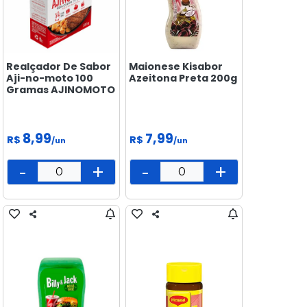
Realçador De Sabor
Maionese Kisabor
Aji-no-moto 100
Azeitona Preta 200g
Gramas AJINOMOTO
8,99
7,99
R$
R$
/un
/un
-
+
-
+