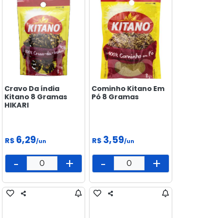
Cravo Da índia
Cominho Kitano Em
Kitano 8 Gramas
Pó 8 Gramas
HIKARI
6,29
3,59
R$
R$
/un
/un
-
+
-
+