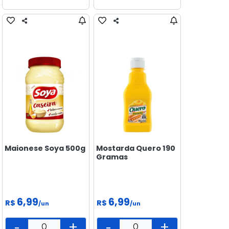
Maionese Soya 500g
Mostarda Quero 190
Gramas
6,99
6,99
R$
R$
/un
/un
-
+
-
+