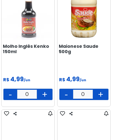
Molho Inglês Kenko
Maionese Saude
150ml
500g
4,99
4,99
R$
R$
/un
/un
-
+
-
+