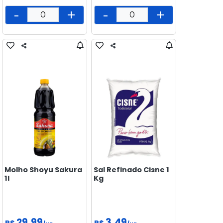
-
+
-
+
Molho Shoyu Sakura
Sal Refinado Cisne 1
1l
Kg
29,99
3,49
R$
R$