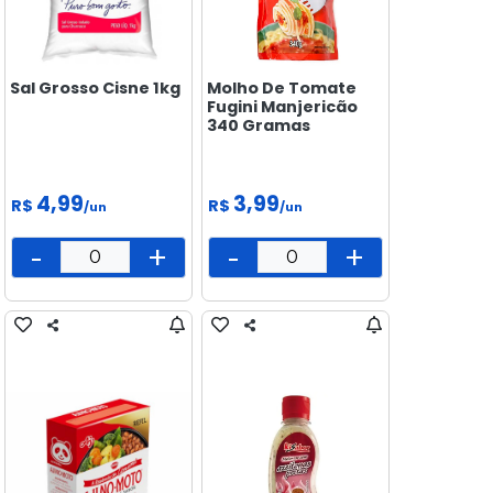
Sal Grosso Cisne 1kg
Molho De Tomate
Fugini Manjericão
340 Gramas
4,99
3,99
R$
R$
/un
/un
-
+
-
+