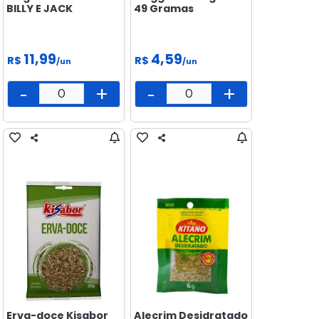
BILLY E JACK
49 Gramas
11,99
4,59
R$
R$
/un
/un
-
+
-
+
Erva-doce Kisabor
Alecrim Desidratado