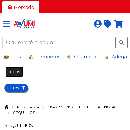
Todos
Mercado
os
corredores
AÇOUGUE
A
Feira
Temperos
Churrasco
Adega
GRANEL
BAZAR E
todos
VARIEDADES
BEBIDAS
Filtros
BEBIDAS
ALCOÓLICAS
MERCEARIA
SNACKS, BISCOITOS E OLEAGINOSAS
BELEZA
SEQUILHOS
E
HIGIENE
SEQUILHOS