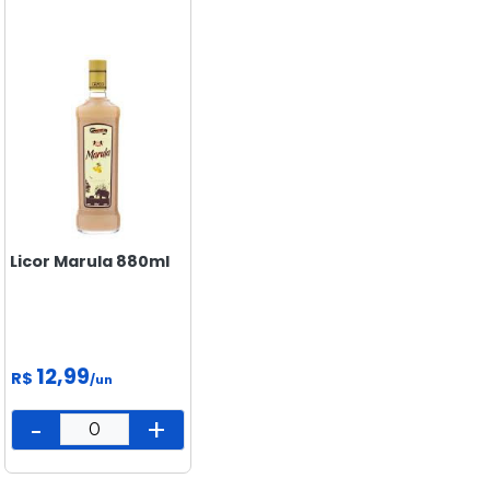
MERCEARIA
PADARIA
PEIXARIA
PET
SAÚDE
E BEM
ESTAR
Licor Marula 880ml
12,99
R$
/un
-
+