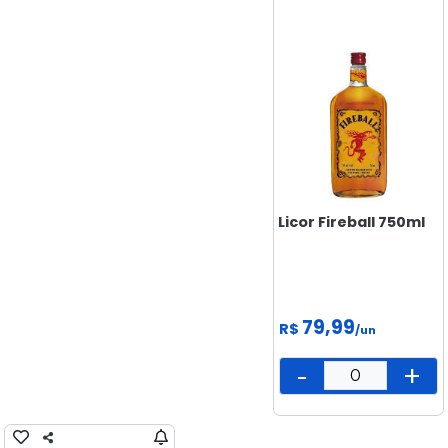
BISCOITOS
CONGELADOS
CUIDADOS
E BELEZA
DOCES &
SALGADINHOS
ELETRÔNICOS
E
Licor Fireball 750ml
TECNOLOGIA
FEIRA
FRIOS E
79,99
R$
/un
LATICÍNIOS
-
+
LIMPEZA
MAMÃE
E BEBÊ