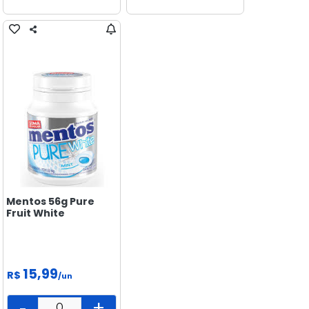
MERCEARIA
PADARIA
PEIXARIA
PET
SAÚDE
E BEM
ESTAR
Mentos 56g Pure
Fruit White
15,99
R$
/un
-
+