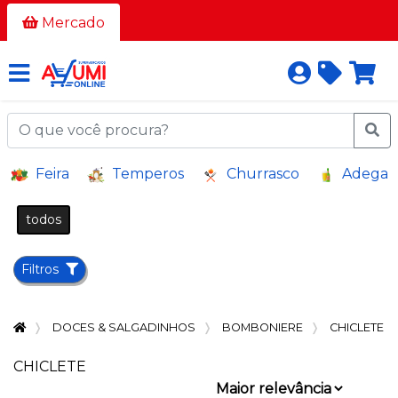
Todos
Mercado
os
corredores
AÇOUGUE
A
Feira
Temperos
Churrasco
Adega
GRANEL
BAZAR E
todos
VARIEDADES
BEBIDAS
Filtros
BEBIDAS
ALCOÓLICAS
DOCES & SALGADINHOS
BOMBONIERE
CHICLETE
BELEZA
E
CHICLETE
HIGIENE