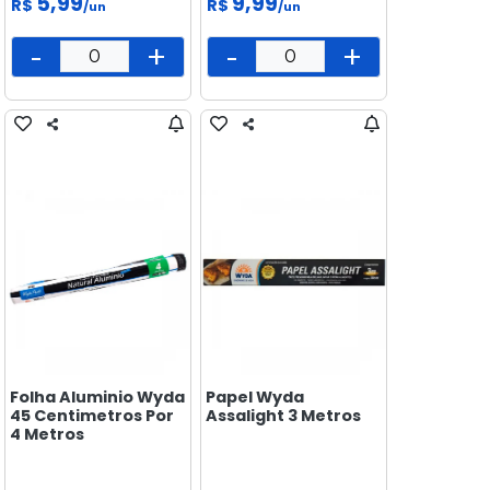
5,99
9,99
R$
R$
/un
/un
-
+
-
+
Folha Aluminio Wyda
Papel Wyda
45 Centimetros Por
Assalight 3 Metros
4 Metros