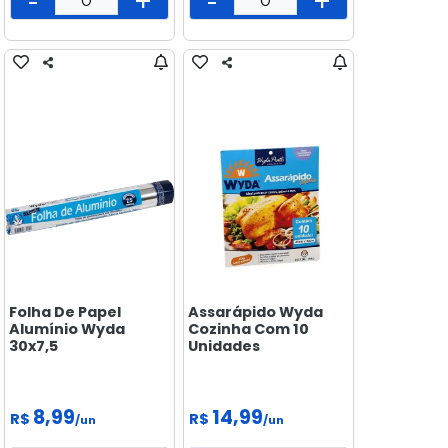
-
+
-
+
MERCEARIA
PADARIA
PEIXARIA
PET
SAÚDE
E BEM
ESTAR
Folha De Papel
Assarápido Wyda
Alumínio Wyda
Cozinha Com 10
30x7,5
Unidades
8,99
14,99
R$
R$
/un
/un