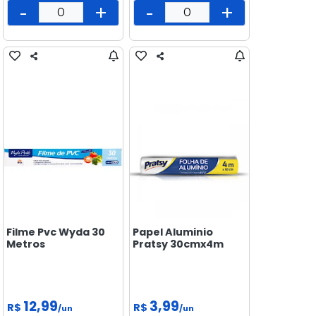
-
+
-
+
Filme Pvc Wyda 30
Papel Aluminio
Metros
Pratsy 30cmx4m
12,99
3,99
R$
R$
/un
/un