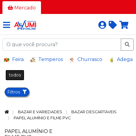
Todos
Mercado
os
corredores
AÇOUGUE
A
Feira
Temperos
Churrasco
Adega
GRANEL
BAZAR E
todos
VARIEDADES
BEBIDAS
Filtros
BEBIDAS
ALCOÓLICAS
BAZAR E VARIEDADES
BAZAR DESCARTAVEIS
BELEZA
PAPEL ALUMÍNIO E FILME PVC
E
HIGIENE
PAPEL ALUMÍNIO E