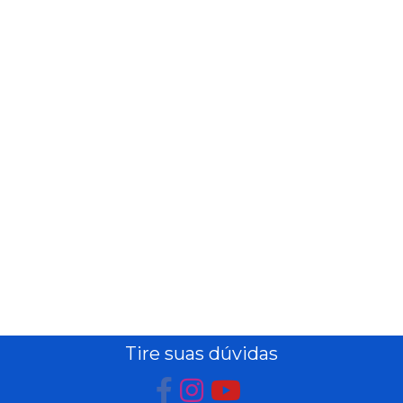
PEIXARIA
PET
SAÚDE
E BEM
ESTAR
Tire suas dúvidas