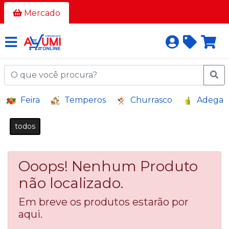
Todos
Mercado
os
corredores
AÇOUGUE
A
Feira
Temperos
Churrasco
Adega
GRANEL
BAZAR E
todos
VARIEDADES
BEBIDAS
Ooops! Nenhum Produto
BEBIDAS
ALCOÓLICAS
não localizado.
BELEZA
Em breve os produtos estarão por
E
aqui.
HIGIENE