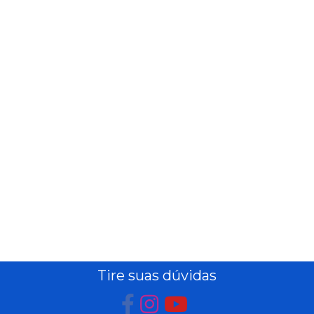
PEIXARIA
PET
SAÚDE
E BEM
ESTAR
Tire suas dúvidas