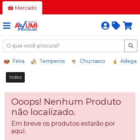
Todos
Mercado
os
corredores
AÇOUGUE
A
Feira
Temperos
Churrasco
Adega
GRANEL
BAZAR E
todos
VARIEDADES
BEBIDAS
Ooops! Nenhum Produto
BEBIDAS
ALCOÓLICAS
não localizado.
BELEZA
Em breve os produtos estarão por
E
aqui.
HIGIENE